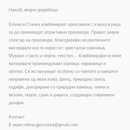
Накит, модни додатоци
Елена и Станка комбинираат креативност и вешти раце
за да произведат атрактивни производи. Прават широк
спектар на производи, благодарејќи на различните
материјали кои ги користат: кристални камчиња,
Мурано стакло и перли, текстил… Комбинирајќи ги овие
материјали произведуваат огрлици, нараквици и
обетки. Се истакнуваат особено со чантите и каишите
направени од мека кожа, филц, природна свила,
кадифе, декорирани со природни камења, чипки и
везови, перли, срма и ширити, создавајки современи
дизајни
Контакт:
Е-маил:elena.gjurceska@gmail.com