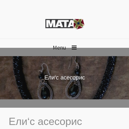
Menu
Ели‘с асесорис
Ели‘с асесорис